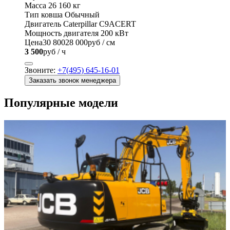
Масса
26 160 кг
Тип ковша
Обычный
Двигатель
Caterpillar C9ACERT
Мощность двигателя
200 кВт
Цена
30 800
28 000
руб / см
3 500
руб / ч
Звоните:
+7(495) 645-16-01
Заказать звонок менеджера
Популярные модели