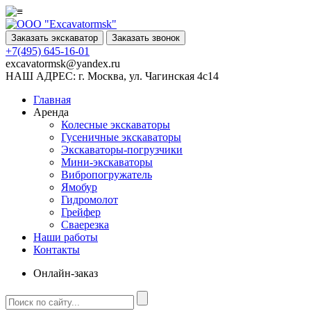
Заказать экскаватор
Заказать звонок
+7(495) 645-16-01
excavatormsk@yandex.ru
НАШ АДРЕС:
г. Москва, ул. Чагинская 4с14
Главная
Аренда
Колесные экскаваторы
Гусеничные экскаваторы
Экскаваторы-погрузчики
Мини-экскаваторы
Вибропогружатель
Ямобур
Гидромолот
Грейфер
Сваерезка
Наши работы
Контакты
Онлайн-заказ