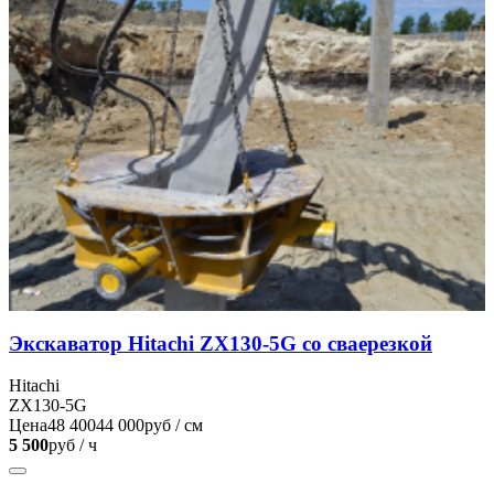
Экскаватор Hitachi ZX130-5G со сваерезкой
Hitachi
ZX130-5G
Цена
48 400
44 000
руб / см
5 500
руб / ч