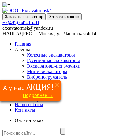
Заказать экскаватор
Заказать звонок
+7(495) 645-16-01
excavatormsk@yandex.ru
НАШ АДРЕС:
г. Москва, ул. Чагинская 4с14
Главная
Аренда
Колесные экскаваторы
Гусеничные экскаваторы
Экскаваторы-погрузчики
Мини-экскаваторы
Вибропогружатель
Ямобур
×
АКЦИЯ!
А у нас
Гидромолот
Грейфер
Подробнее →
Сваерезка
Наши работы
Контакты
Онлайн-заказ