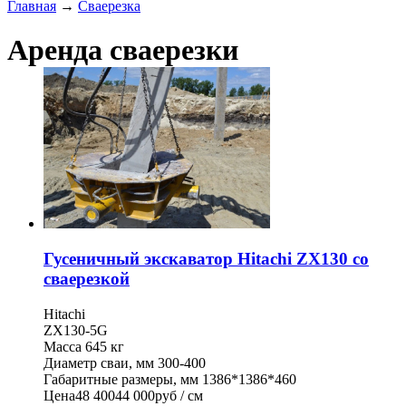
Главная
→
Сваерезка
Аренда сваерезки
Гусеничный экскаватор Hitachi ZX130 со
сваерезкой
Hitachi
ZX130-5G
Масса
645 кг
Диаметр сваи, мм
300-400
Габаритные размеры, мм
1386*1386*460
Цена
48 400
44 000
руб / см