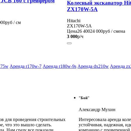
 JCB 160 с грейфером
Колесный экскаватор Hit
ZX170W-5A
Hitachi
000
руб / см
ZX170W-5A
Цена
26 400
24 000
руб / смена
3 000
р/ч
175w
Аренда r170w-7
Аренда r180w-9s
Аренда dx210w
Аренда z
"Бой"
Александр Мухин
ов для проведения строительных
Интересовала аренда колес
е, что это вышло сделать.
устойчивая, надежная, ид
а. Нам сразу все показали,
компанию с проверенной 