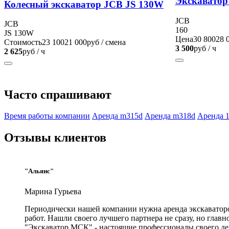
Экскаватор
Колесный экскаватор JCB JS 130W
JCB
JCB
160
JS 130W
Цена
30 800
28 
Стоимость
23 100
21 000
руб / смена
3 500
руб / ч
2 625
руб / ч
Часто спрашивают
Время работы компании
Аренда m315d
Аренда m318d
Аренда 
Отзывы клиентов
"Альянс"
Марина Гурьева
Периодически нашей компании нужна аренда экскаватор
работ. Нашли своего лучшего партнера не сразу, но главно
"Экскаватор МСК" - настоящие профессионалы своего дел