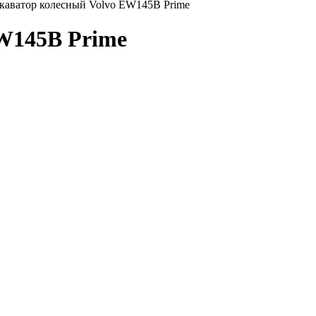
аватор колесный Volvo EW145B Prime
EW145B Prime