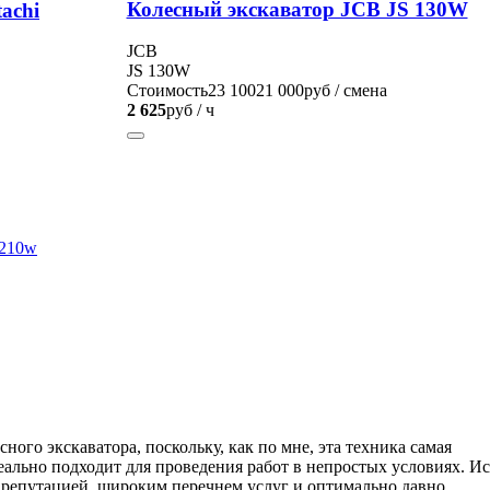
Колесный экскаватор JCB JS 130W
achi
JCB
JS 130W
Стоимость
23 100
21 000
руб / смена
2 625
руб / ч
x210w
ного экскаватора, поскольку, как по мне, эта техника самая
еально подходит для проведения работ в непростых условиях. И
репутацией, широким перечнем услуг и оптимально давно