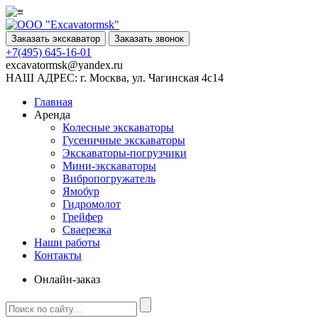
Заказать экскаватор
Заказать звонок
+7(495) 645-16-01
excavatormsk@yandex.ru
НАШ АДРЕС:
г. Москва, ул. Чагинская 4с14
Главная
Аренда
Колесные экскаваторы
Гусеничные экскаваторы
Экскаваторы-погрузчики
Мини-экскаваторы
Вибропогружатель
Ямобур
Гидромолот
Грейфер
Сваерезка
Наши работы
Контакты
Онлайн-заказ