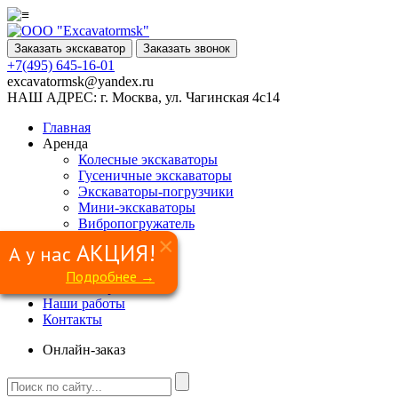
Заказать экскаватор
Заказать звонок
+7(495) 645-16-01
excavatormsk@yandex.ru
НАШ АДРЕС:
г. Москва, ул. Чагинская 4с14
Главная
Аренда
Колесные экскаваторы
Гусеничные экскаваторы
Экскаваторы-погрузчики
Мини-экскаваторы
Вибропогружатель
Ямобур
×
АКЦИЯ!
А у нас
Гидромолот
Грейфер
Подробнее →
Сваерезка
Наши работы
Контакты
Онлайн-заказ