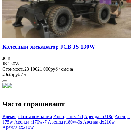
Колесный экскаватор JCB JS 130W
JCB
JS 130W
Стоимость
23 100
21 000
руб / смена
2 625
руб / ч
Часто спрашивают
Время работы компании
Аренда m315d
Аренда m318d
Аренда
175w
Аренда r170w-7
Аренда r180w-9s
Аренда dx210w
Аренда zx210w