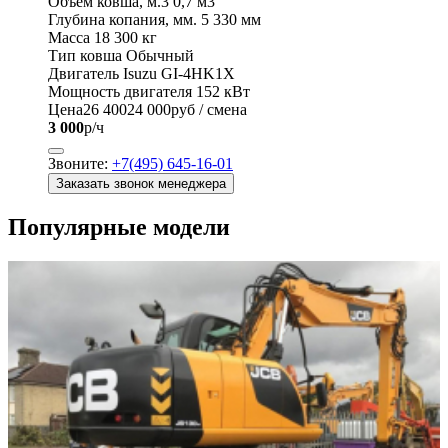
Объем ковша, м.3
0,7 м3
Глубина копания, мм.
5 330 мм
Масса
18 300 кг
Тип ковша
Обычный
Двигатель
Isuzu GI-4HK1X
Мощность двигателя
152 кВт
Цена
26 400
24 000
руб / смена
3 000
р/ч
Звоните:
+7(495) 645-16-01
Заказать звонок менеджера
Популярные модели