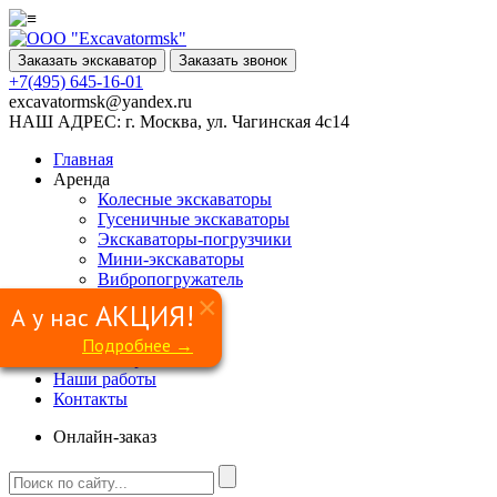
Заказать экскаватор
Заказать звонок
+7(495) 645-16-01
excavatormsk@yandex.ru
НАШ АДРЕС:
г. Москва, ул. Чагинская 4с14
Главная
Аренда
Колесные экскаваторы
Гусеничные экскаваторы
Экскаваторы-погрузчики
Мини-экскаваторы
Вибропогружатель
Ямобур
×
АКЦИЯ!
А у нас
Гидромолот
Грейфер
Подробнее →
Сваерезка
Наши работы
Контакты
Онлайн-заказ