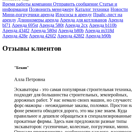
Время работы компании
Отправить сообщение
Статьи и
информация
Позвонить менеджеру
Каталог техники
Новости
Мини-погрузчики аренда
Илососы в аренду
Прайс-лист на
аренду
Длинномеры аренда
Аренда для котлованов
Аренда
bl71
Аренда 695st
Аренда 580t
Аренда 2cx
Аренда b110b
Аренда 434f2
Аренда 580st
Аренда b80b
Аренда m318d
Аренда 428e
Аренда 426f2
Аренда 428f2
Аренда b90b
Отзывы клиентов
"Бекин"
Алла Петровна
Эскаваторы - это самая популярная строительная техника
подходят для большинства строительных, землеройных,
дорожных работ. У нас немало своих машин, но случаютс
форс-мажоры - неожиданные заказы, поломки. Простои н
фоне ремонта обходятся дорого, это мы уже знаем. Куда
правильнее и дешевле обращаться в специализированные
прокатные фирмы. Здесь нам предложили разные типы
экскаваторов: гусеничные, колесные, погрузчики, мини.
Описали преимущества, особенности каждого, расспроси