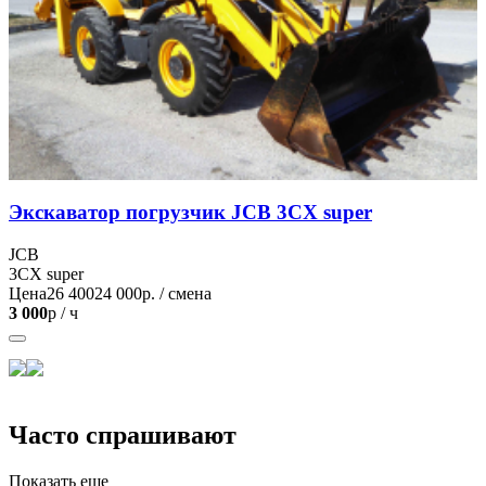
Экскаватор погрузчик JCB 3CX super
JCB
3CX super
Цена
26 400
24 000
р. / смена
3 000
р / ч
Часто спрашивают
Показать еще