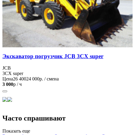
Экскаватор погрузчик JCB 3CX super
JCB
3CX super
Цена
26 400
24 000
р. / смена
3 000
р / ч
Часто спрашивают
Показать еще