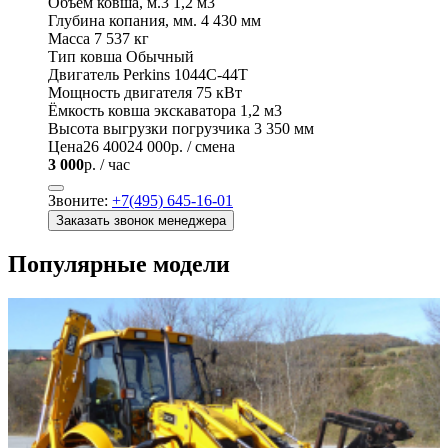
Объем ковша, м.3
1,2 м3
Глубина копания, мм.
4 430 мм
Масса
7 537 кг
Тип ковша
Обычный
Двигатель
Perkins 1044С-44Т
Мощность двигателя
75 кВт
Ёмкость ковша экскаватора
1,2 м3
Высота выгрузки погрузчика
3 350 мм
Цена
26 400
24 000
р. / смена
3 000
р. / час
Звоните:
+7(495) 645-16-01
Заказать звонок менеджера
Популярные модели