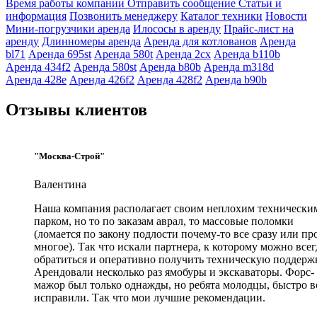
Время работы компании
Отправить сообщение
Статьи и
информация
Позвонить менеджеру
Каталог техники
Новости
Мини-погрузчики аренда
Илососы в аренду
Прайс-лист на
аренду
Длинномеры аренда
Аренда для котлованов
Аренда
bl71
Аренда 695st
Аренда 580t
Аренда 2cx
Аренда b110b
Аренда 434f2
Аренда 580st
Аренда b80b
Аренда m318d
Аренда 428e
Аренда 426f2
Аренда 428f2
Аренда b90b
Отзывы клиентов
"Москва-Строй"
Валентина
Наша компания располагает своим неплохим технически
парком, но то по заказам аврал, то массовые поломки
(ломается по закону подлости почему-то все сразу или пр
многое). Так что искали партнера, к которому можно всег
обратиться и оперативно получить техническую поддержк
Арендовали несколько раз ямобуры и экскаваторы. Форс-
мажор был только однажды, но ребята молодцы, быстро в
исправили. Так что мои лучшие рекомендации.