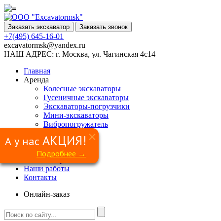
Заказать экскаватор
Заказать звонок
+7(495) 645-16-01
excavatormsk@yandex.ru
НАШ АДРЕС:
г. Москва, ул. Чагинская 4с14
Главная
Аренда
Колесные экскаваторы
Гусеничные экскаваторы
Экскаваторы-погрузчики
Мини-экскаваторы
Вибропогружатель
Ямобур
×
АКЦИЯ!
А у нас
Гидромолот
Грейфер
Подробнее →
Сваерезка
Наши работы
Контакты
Онлайн-заказ