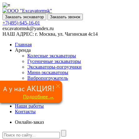
Заказать экскаватор
Заказать звонок
+7(495) 645-16-01
excavatormsk@yandex.ru
НАШ АДРЕС:
г. Москва, ул. Чагинская 4с14
Главная
Аренда
Колесные экскаваторы
Гусеничные экскаваторы
Экскаваторы-погрузчики
Мини-экскаваторы
Вибропогружатель
Ямобур
×
АКЦИЯ!
А у нас
Гидромолот
Грейфер
Подробнее →
Сваерезка
Наши работы
Контакты
Онлайн-заказ