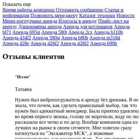
Показать еще
Время работы компании
Отправить сообщение
Статьи и
информация
Позвонить менеджеру
Каталог техники
Новости
Мини-погрузчики аренда
Илососы в аренду
Прайс-лист на
аренду
Длинномеры аренда
Аренда для котлованов
Аренда
bl71
Аренда 695st
Аренда 580t
Аренда 2cx
Аренда b110b
Аренда 434f2
Аренда 580st
Аренда b80b
Аренда m318d
Аренда 428e
Аренда 426f2
Аренда 428f2
Аренда b90b
Отзывы клиентов
"Иссоп"
Татьяна
Нужен был вибропогружатель в аренду без дренажа. Я не
знала, что почем, как сделать правильный выбор, так что
нужен был адекватный менеджер. Была приятно удивлен
во время первого звонка, голову не морочили, воду не ли
рассказали все четко и по делу. Вообще компания одна из
лучших на рынке в своем сегменте. Мне повезло сразу
наткнуться на "Экскаватор МСК", а знакомые
порассказывали, как все может быть. Так что теперь не