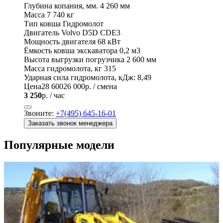
Глубина копания, мм.
4 260 мм
Масса
7 740 кг
Тип ковша
Гидромолот
Двигатель
Volvo D5D CDE3
Мощность двигателя
68 кВт
Ёмкость ковша экскаватора
0,2 м3
Высота выгрузки погрузчика
2 600 мм
Масса гидромолота, кг
315
Ударная сила гидромолота, кДж:
8,49
Цена
28 600
26 000
р. / смена
3 250
р. / час
Звоните:
+7(495) 645-16-01
Заказать звонок менеджера
Популярные модели