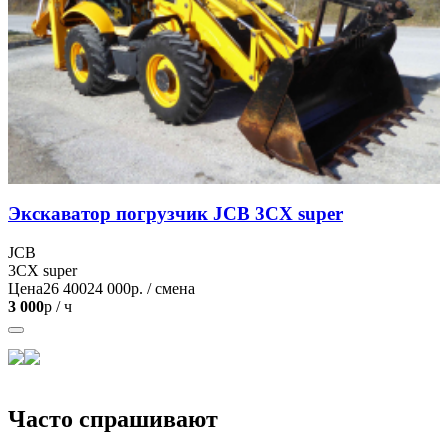
Экскаватор погрузчик JCB 3CX super
JCB
3CX super
Цена
26 400
24 000
р. / смена
3 000
р / ч
Часто спрашивают